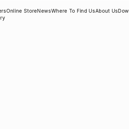
ers
Online Store
News
Where To Find Us
About Us
Dow
ry