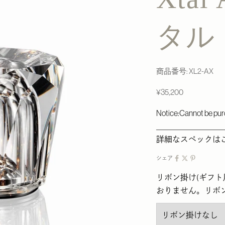
タル
商品番号: XL2-AX
セール価格
¥35,200
Notice:Cannot be pur
＿＿＿＿＿＿＿＿
詳細なスペックは
シェア
リボン掛け(ギフ
おりません。リボ