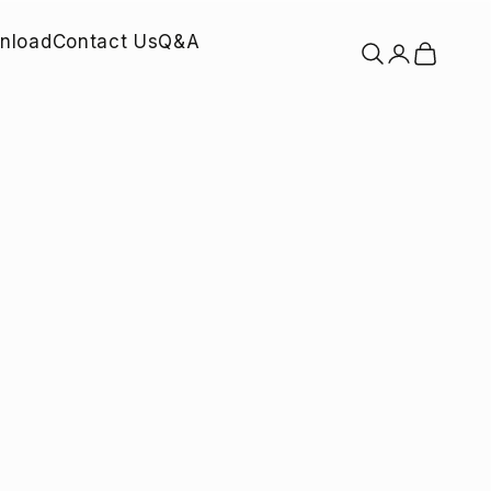
nload
Contact Us
Q&A
検索を開く
アカウントペ
カートを