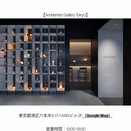
【Ambientec Gallery Tokyo】
東京都港区六本木
5-17-1 AXIS
ビル
2F
（
Google Map
）
営業時間：12:00-19:00