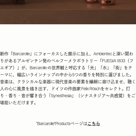
新作「Barcarolle」にフォーカスした展示に加え、Ambientecと深い関わ
りがあるアルゼンチン発のペルフーメラボラトリー「FUEGIA 1833（フ
エギア）」が、Barcarolle の世界観と呼応する「光」「水」「街」をテ
ーマに、幅広いラインナップの中から5つの香りを特別に選びました。
音楽は、クラシカルな楽器に現代音楽の要素を繊細に溶け込ませ、聴く
人の心に風景を描き出す、ドイツの作曲家 Felix Röschをセレクト。灯
り・香り・音が響き合う「Synesthesia」（シナスタジア～共感覚）をご
堪能いただけます。
"Barcarolle"Products
ページは
こちら