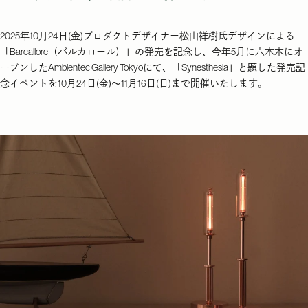
2025年10月24日(金)プロダクトデザイナー松山祥樹氏デザインによる
「Barcallore（バルカロール）」の発売を記念し、今年5月に六本木にオ
ープンしたAmbientec Gallery Tokyoにて、「Synesthesia」と題した発売記
念イベントを10月24日(金)〜11月16日(日)まで開催いたします。