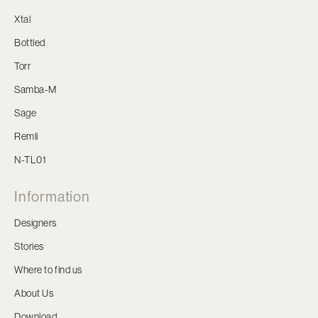
Xtal
Bottled
Torr
Samba-M
Sage
Remli
N-TL01
Information
Designers
Stories
Where to find us
About Us
Download