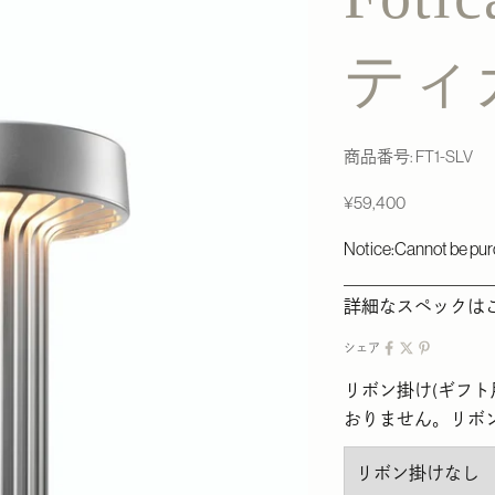
ティカ
商品番号: FT1-SLV
セール価格
¥59,400
Notice:Cannot be pur
＿＿＿＿＿＿＿＿
詳細なスペックは
シェア
リボン掛け(ギフ
おりません。リボ