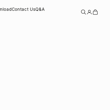
nload
Contact Us
Q&A
検索を開く
アカウントペ
カートを