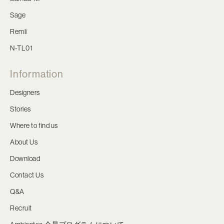
Sage
Remli
N-TL01
Information
Designers
Stories
Where to find us
About Us
Download
Contact Us
Q&A
Recruit