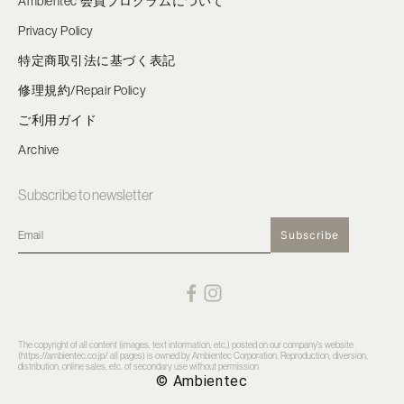
Ambientec 会員プログラムについて
Privacy Policy
特定商取引法に基づく表記
修理規約/Repair Policy
ご利用ガイド
Archive
Subscribe to newsletter
Subscribe
The copyright of all content (images, text information, etc.) posted on our company's website
(https://ambientec.co.jp/ all pages) is owned by Ambientec Corporation. Reproduction, diversion,
distribution, online sales, etc. of secondary use without permission
© Ambientec