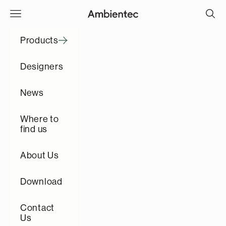
Skip to content
Open navigation menu
Open s
Ambientec
Products
Designers
News
Where to
find us
About Us
Download
Contact
Us