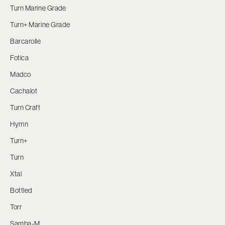
Turn Marine Grade
Turn+ Marine Grade
Barcarolle
Fotica
Madco
Cachalot
Turn Craft
Hymn
Turn+
Turn
Xtal
Bottled
Torr
Samba-M