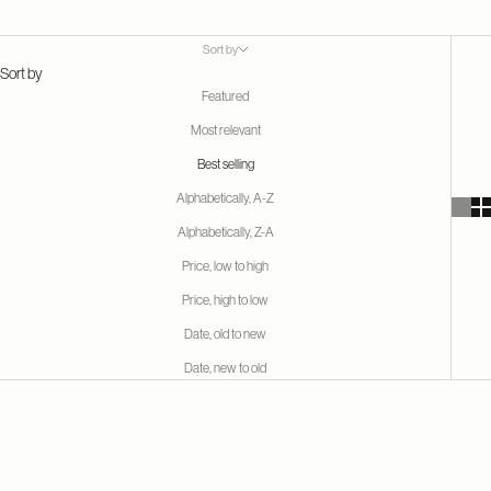
Sort by
Sort by
Featured
Most relevant
Best selling
Alphabetically, A-Z
Alphabetically, Z-A
Price, low to high
Price, high to low
Date, old to new
Date, new to old