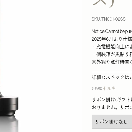
SKU: TN001-02SS
Notice:Cannot be pur
2025年6月より
・充電機能向上に
・個装箱が黒貼り
※
外観や点灯時間
______________________
詳細なスペックは
SHARE
リボン掛け(ギフ
おりません。リボ