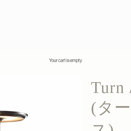
Your cart is empty
Turn 
(ター
ス)