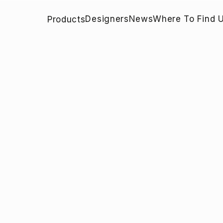
Designers
News
Where To Find 
Products